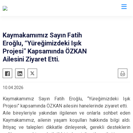
Hatay
Kaymakamımız Sayın Fatih
Eroğlu, “Yüreğimizdeki Işık
Altınözü
Reyhanlı
Projesi” Kapsamında ÖZKAN
Belen
Samandağ
Ailesini Ziyaret Etti.
Dörtyol
Yayladağı
Erzin
Payas
Hassa
Arsuz
10.04.2026
İskenderun
Antakya
Kaymakamımız Sayın Fatih Eroğlu, “Yüreğimizdeki Işık
Kırıkhan
Defne
Projesi” kapsamında ÖZKAN ailesini hanelerinde ziyaret etti.
Kumlu
Aile bireyleriyle yakından ilgilenen ve onlarla sohbet eden
Kaymakamımız, ailenin yaşam koşulları hakkında bilgi aldı.
İhtiyaç ve talepleri dikkatle dinleyerek, gerekli desteklerin