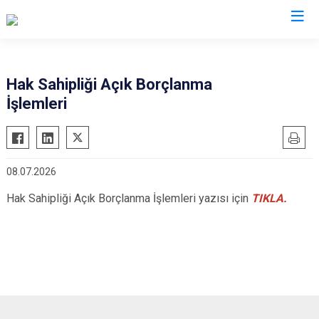
Hatay
Hak Sahipliği Açık Borçlanma
İşlemleri
Altınözü
Reyhanlı
Belen
Samandağ
Dörtyol
Yayladağı
08.07.2026
Erzin
Payas
Hak Sahipliği Açık Borçlanma İşlemleri yazısı için
TIKLA.
Hassa
Arsuz
İskenderun
Antakya
Kırıkhan
Defne
Kumlu