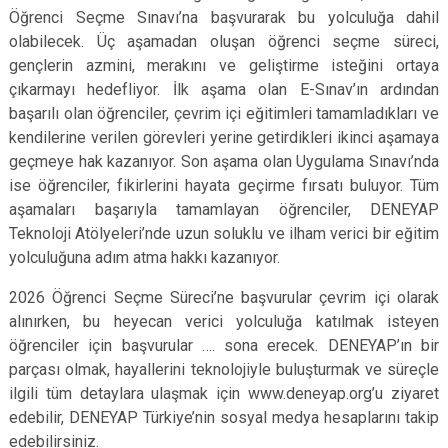
Öğrenci Seçme Sınavı’na başvurarak bu yolculuğa dahil
olabilecek. Üç aşamadan oluşan öğrenci seçme süreci,
gençlerin azmini, merakını ve geliştirme isteğini ortaya
çıkarmayı hedefliyor. İlk aşama olan E-Sınav’ın ardından
başarılı olan öğrenciler, çevrim içi eğitimleri tamamladıkları ve
kendilerine verilen görevleri yerine getirdikleri ikinci aşamaya
geçmeye hak kazanıyor. Son aşama olan Uygulama Sınavı’nda
ise öğrenciler, fikirlerini hayata geçirme fırsatı buluyor. Tüm
aşamaları başarıyla tamamlayan öğrenciler, DENEYAP
Teknoloji Atölyeleri’nde uzun soluklu ve ilham verici bir eğitim
yolculuğuna adım atma hakkı kazanıyor.
2026 Öğrenci Seçme Süreci’ne başvurular çevrim içi olarak
alınırken, bu heyecan verici yolculuğa katılmak isteyen
öğrenciler için başvurular …. sona erecek. DENEYAP’ın bir
parçası olmak, hayallerini teknolojiyle buluşturmak ve süreçle
ilgili tüm detaylara ulaşmak için www.deneyap.org’u ziyaret
edebilir, DENEYAP Türkiye’nin sosyal medya hesaplarını takip
edebilirsiniz.