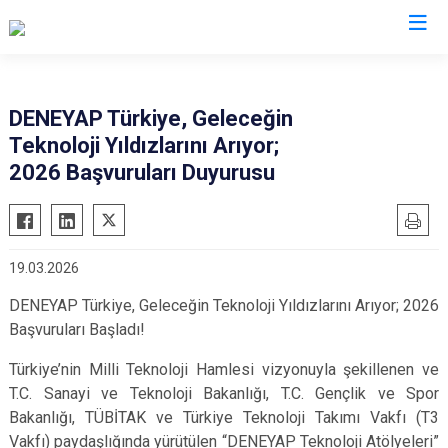
Hatay
DENEYAP Türkiye, Geleceğin
Teknoloji Yıldızlarını Arıyor;
Altınözü
Reyhanlı
2026 Başvuruları Duyurusu
Belen
Samandağ
Dörtyol
Yayladağı
Erzin
Payas
19.03.2026
Hassa
Arsuz
DENEYAP Türkiye, Geleceğin Teknoloji Yıldızlarını Arıyor; 2026
İskenderun
Antakya
Başvuruları Başladı!
Kırıkhan
Defne
Türkiye’nin Milli Teknoloji Hamlesi vizyonuyla şekillenen ve
Kumlu
T.C. Sanayi ve Teknoloji Bakanlığı, T.C. Gençlik ve Spor
Bakanlığı, TÜBİTAK ve Türkiye Teknoloji Takımı Vakfı (T3
Vakfı) paydaşlığında yürütülen “DENEYAP Teknoloji Atölyeleri”