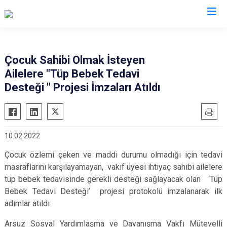
Hatay
Çocuk Sahibi Olmak İsteyen
Ailelere "Tüp Bebek Tedavi
Altınözü
Reyhanlı
Desteği " Projesi İmzaları Atıldı
Belen
Samandağ
Dörtyol
Yayladağı
Erzin
Payas
10.02.2022
Hassa
Arsuz
Çocuk özlemi çeken ve maddi durumu olmadığı için tedavi
İskenderun
Antakya
masraflarını karşılayamayan, vakıf üyesi ihtiyaç sahibi ailelere
Kırıkhan
Defne
tüp bebek tedavisinde gerekli desteği sağlayacak olan ‘Tüp
Kumlu
Bebek Tedavi Desteği’ projesi protokolü imzalanarak ilk
adımlar atıldı
Arsuz Sosyal Yardımlaşma ve Dayanışma Vakfı Mütevelli