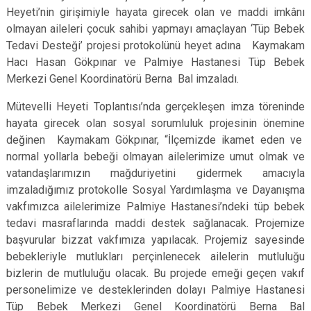
Heyeti’nin girişimiyle hayata girecek olan ve maddi imkânı
olmayan aileleri çocuk sahibi yapmayı amaçlayan ‘Tüp Bebek
Tedavi Desteği’ projesi protokolünü heyet adına Kaymakam
Hacı Hasan Gökpınar ve Palmiye Hastanesi Tüp Bebek
Merkezi Genel Koordinatörü Berna Bal imzaladı.
Mütevelli Heyeti Toplantısı’nda gerçekleşen imza töreninde
hayata girecek olan sosyal sorumluluk projesinin önemine
değinen Kaymakam Gökpınar, “İlçemizde ikamet eden ve
normal yollarla bebeği olmayan ailelerimize umut olmak ve
vatandaşlarımızın mağduriyetini gidermek amacıyla
imzaladığımız protokolle Sosyal Yardımlaşma ve Dayanışma
vakfımızca ailelerimize Palmiye Hastanesi’ndeki tüp bebek
tedavi masraflarında maddi destek sağlanacak. Projemize
başvurular bizzat vakfımıza yapılacak. Projemiz sayesinde
bebekleriyle mutlukları perçinlenecek ailelerin mutluluğu
bizlerin de mutluluğu olacak. Bu projede emeği geçen vakıf
personelimize ve desteklerinden dolayı Palmiye Hastanesi
Tüp Bebek Merkezi Genel Koordinatörü Berna Bal