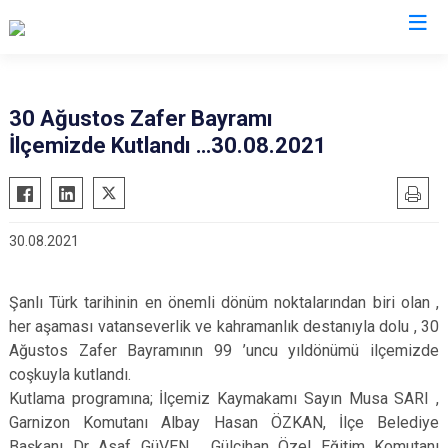
Hatay
30 Ağustos Zafer Bayramı
İlçemizde Kutlandı …30.08.2021
Altınözü
Reyhanlı
Belen
Samandağ
Dörtyol
Yayladağı
30.08.2021
Erzin
Payas
Hassa
Arsuz
Şanlı Türk tarihinin en önemli dönüm noktalarından biri olan ,
İskenderun
Antakya
her aşaması vatanseverlik ve kahramanlık destanıyla dolu , 30
Kırıkhan
Defne
Ağustos Zafer Bayramının 99 ’uncu yıldönümü ilçemizde
Kumlu
coşkuyla kutlandı.
Kutlama programına; İlçemiz Kaymakamı Sayın Musa SARI ,
Garnizon Komutanı Albay Hasan ÖZKAN, İlçe Belediye
Başkanı Dr Asaf GüVEN , Gülcihan Özel Eğitim Komutanı