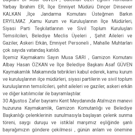
Yarbay İbrahim ER, İlçe Emniyet Müdürü Dinçer Dinsever
KALKAN ,İlçe Jandarma Komutanı Üsteğmen Barkın
ERYILMAZ ,Kamu Kurum ve Kuruluşlarının İlçe Müdürleri,
Siyasi Parti Teşkilatlarının ve Sivil Toplum Kuruluşları
Temsilcileri, Belediye Meclis Üyeleri , Şehit Aileleri ve
Gaziler, Askeri Erkân, Emniyet Personeli , Mahalle Muhtarları
çok sayıda vatandaş katıldı.
İlçemiz Kaymakamı Sayın Musa SARI , Garnizon Komutanı
Albay Hasan ÖZKAN ve İlçe Belediye Başkanı Asaf GÜVEN
Kaymakamlık Makamında tebrikleri kabul ederek, kamu kurum
ve kuruluşlarının ilçe müdürleri, siyasi partilerin ve sivil toplum
kuruluşlarının temsilcileri, şehit aileleri ve gaziler, askeri erkân
ve diğer katılımcılar ile bayramlaştılar.
30 Ağustos Zafer bayramı Kent Meydanında Ata’mızın manevi
huzuruna Kaymakamlık, Garnizon Komutanlığı ve Belediye
Başkanlığı çelenklerinin sunulmasıyla başlayan çelenk sunma
töreni, saygı duruşu ve istiklal marşımız eşliğinde şanlı
bayrağımızın göndere çekilmesi , günün anlam ve önemine